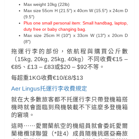
Max weight 10kg (22lb)
Max size 55cm H (21.5″) x 40cm W (15.5″) x 24cm D
(9.5″)
Plus one small personal item: Small handbag, laptop,
duty free or baby changing bag.
Max size 25cm H (10″) x 33cm W (13″) x 20cm D
(8″)
拖運行李的部份，依航程與購買公斤數
（15kg, 20kg, 25kg, 40kg）不同
收費€15 –
€85、£13 – £83或$20 – $92不等。
每超重1KG收費€10/£8/$13
Aer Lingus托運行李收費規定
就在大多數旅客都不托運行李只帶登機箱搭
機時就會面臨到飛機裝載不下這麼多登機箱
的窘境。
這時⋯⋯愛爾蘭航空的機組員就會委託愛爾
蘭橄欖球聯盟（*註4）成員隨機挑選
亞裔
旅