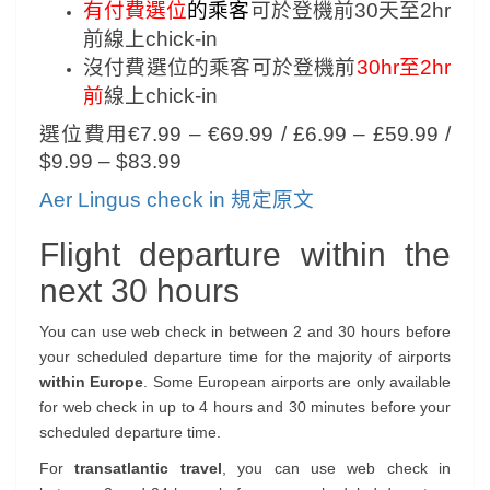
有付費選位
的乘客
可於登機前30天至2hr
前線上chick-in
沒付費選位的乘客可於登機前
30hr至2hr
前
線上chick-in
選位費用€7.99 – €69.99 / £6.99 – £59.99 /
$9.99 – $83.99
Aer Lingus check in 規定原文
Flight departure within the
next 30 hours
You can use web check in between 2 and 30 hours before
your scheduled departure time for the majority of airports
within Europe
. Some European airports are only available
for web check in up to 4 hours and 30 minutes before your
scheduled departure time.
For
transatlantic travel
, you can use web check in