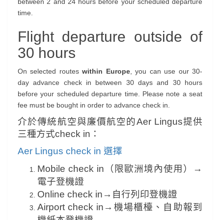
between 2 and 24 hours before your scheduled departure
time.
Flight departure outside of
30 hours
On selected routes
within Europe
, you can use our 30-
day advance check in between 30 days and 30 hours
before your scheduled departure time. Please note a seat
fee must be bought in order to advance check in.
介於傳統航空與廉價航空的Aer Lingus提供
三種方式check in：
Aer Lingus check in 選擇
Mobile check in（限歐洲境內使用）→
電子登機證
Online check in→自行列印登機證
Airport check in→機場櫃檯、自助報到
機紙本登機證