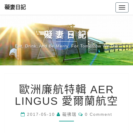
礙妻日記
Toggl
navig
礙妻日記
Eat, Drink, And Be Merry, For Tomorrow We Die
歐
歐洲廉航特輯 AER
洲
廉
LINGUS 愛爾蘭航空
航
特
輯
Comments
2017-05-10
礙彿瑞
0 Comment
AER
LINGUS
愛