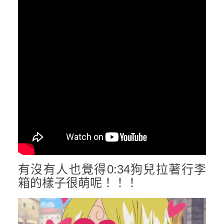
有沒有人也覺得0:34狗兒拉著行李
箱的樣子很萌呢！！！