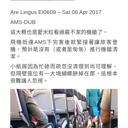
Are Lingus EI0609 – Sat 08 Apr 2017
AMS-DUB
這大概也是愛米粒看過最不潔的機艙了。
飛機抵達AMS下完客後就緊接著讓旅客登
機，預計是沒有（或者是匆匆）進行機艙清
潔。
小紙屑因為忙碌而疏忽沒清理到尚可理解，
但隔壁座位有一大塊蝴蝶餅掉在那，這根本
很難讓人忽視。