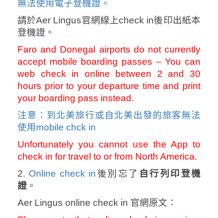
無法使用電子登機證。
請於Aer Lingus官網線上check in後印出紙本
登機證。
Faro and Donegal airports do not currently
accept mobile boarding passes – You can
web check in online between 2 and 30
hours prior to your departure time and print
your boarding pass instead.
注意：到北美旅行或自北美出發的旅客無法
使用mobile chck in
Unfortunately you cannot use the App to
check in for travel to or from North America.
2.
Online check in
後別忘了
自行列印登機
證
。
Aer Lingus online check in 官網原文：