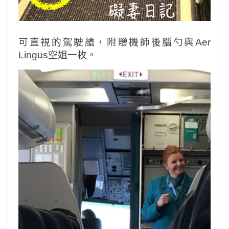
可直視的駕駛艙，附贈機師後腦勺與Aer
Lingus空姐一枚。