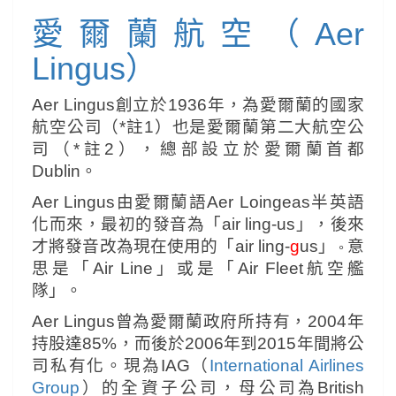
爾
蘭
愛爾蘭航空（Aer
航
空
Lingus）
Aer Lingus創立於1936年，為愛爾蘭的國家
航空公司（*註1）也是愛爾蘭第二大航空公
司（*註2），總部設立於愛爾蘭首都
Dublin。
Aer Lingus由愛爾蘭語Aer Loingeas半英語
化而來，最初的發音為「air ling-us」，後來
才將發音改為現在使用的「air ling-
g
us」
意
。
思是「Air Line」或是「Air Fleet航空艦
隊」。
Aer Lingus曾為愛爾蘭政府所持有，2004年
持股達85%，而後於2006年到2015年間將公
司私有化。現為IAG（
International Airlines
Group
）的全資子公司，母公司為British