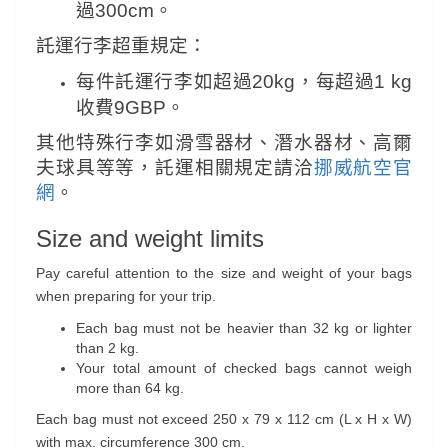
過300cm。
託運行李超重規定：
每件託運行李如超過20kg，每超過1 kg
收費9GBP。
其他特殊行李如滑雪器材、潛水器材、高爾
夫球具等等，託運相關規定請洽
挪威航空官
網
。
Size and weight limits
Pay careful attention to the size and weight of your bags
when preparing for your trip.
Each bag must not be heavier than 32 kg or lighter
than 2 kg.
Your total amount of checked bags cannot weigh
more than 64 kg.
Each bag must not exceed 250 x 79 x 112 cm (L x H x W)
with max. circumference 300 cm.