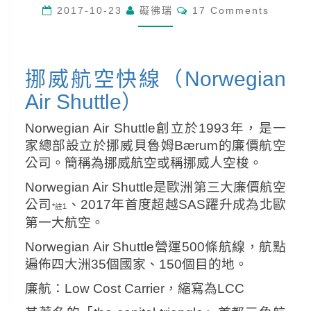
挪
Comments
2017-10-23
礙彿瑞
17 Comments
威
航
空
快
線
挪威航空快線（Norwegian
Air Shuttle）
Norwegian Air Shuttle
創立於1993年，
是一
家總部設立於挪威貝魯姆Bærum的廉價航空
公司。簡稱為挪威航空或稱挪威人空梭。
Norwegian Air Shuttle是歐洲第三大廉價航空
公司
、2017年首度超越SAS躍升成為北歐
*註1
第一大航空。
Norwegian Air Shuttle營運500條航線，航點
遍佈四大洲35個國家、150個目的地。
廉航：Low Cost Carrier，縮寫為LCC