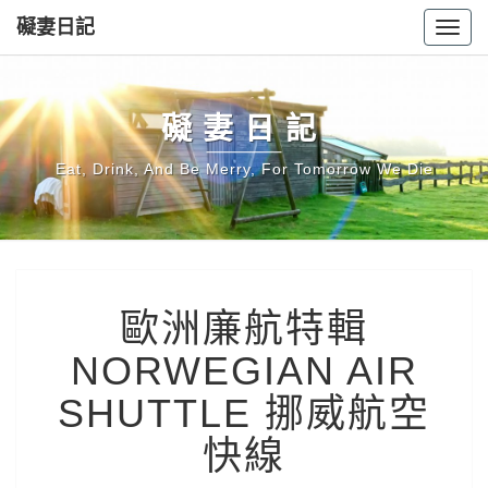
礙妻日記
Toggl
navig
礙妻日記
Eat, Drink, And Be Merry, For Tomorrow We Die
歐
歐洲廉航特輯
洲
廉
NORWEGIAN AIR
航
特
SHUTTLE 挪威航空
輯
NORWEGIAN
快線
AIR
SHUTTLE