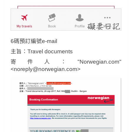
6碼預訂編號e-mail
主旨：Travel documents
寄件人："Norwegian.com"
<noreply@norwegian.com>