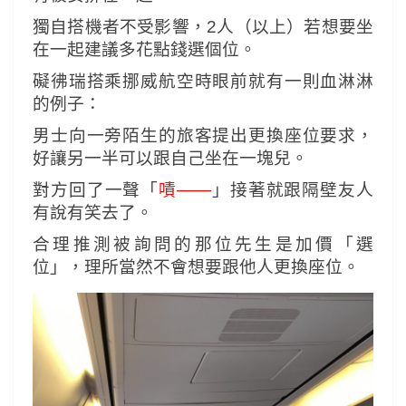
獨自搭機者不受影響，2人（以上）若想要坐
在一起建議多花點錢選個位。
礙彿瑞搭乘挪威航空時眼前就有一則血淋淋
的例子：
男士向一旁陌生的旅客提出更換座位要求，
好讓另一半可以跟自己坐在一塊兒。
對方回了一聲「
嘖——
」接著就跟隔壁友人
有說有笑去了。
合理推測被詢問的那位先生是加價「選
位」，
理所當然不會想要跟他人更換座位。